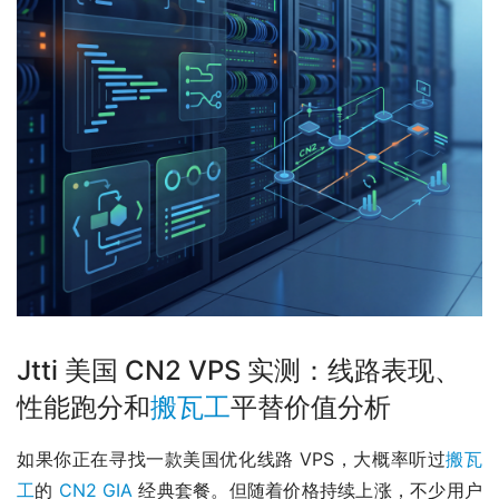
Jtti 美国 CN2 VPS 实测：线路表现、
性能跑分和
搬瓦工
平替价值分析
如果你正在寻找一款美国优化线路 VPS，大概率听过
搬瓦
工
的 
CN2 GIA
 经典套餐。但随着价格持续上涨，不少用户