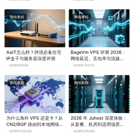
网络教程
网络教程
AaIT怎么样？跨境必备住宅
BageVm VPS 评测 2026：
IP盒子与服务器深度评测
网络延迟、丢包率与流媒体
解锁完整测试报告
2026年4月4日
2026年1月27日
网络教程
网络教程
为什么海外 VPS 还是卡？从
2026 年 Juhost 深度体验：
CN2/BGP 路由到本地网络
从套餐、机房到适用场景全
的全链路加速方案
解析
2025年12月24日
2026年2月24日