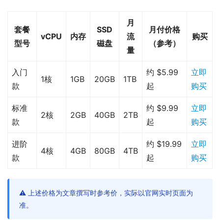
月
套餐
SSD
月付价格
vCPU
内存
流
购买
型号
磁盘
（参考）
量
入门
约 $5.99
立即
1核
1GB
20GB
1TB
款
起
购买
标准
约 $9.99
立即
2核
2GB
40GB
2TB
款
起
购买
进阶
约 $19.99
立即
4核
4GB
80GB
4TB
款
起
购买
⚠️ 上述价格为文章撰写时参考价，实际以官网实时页面为
准。