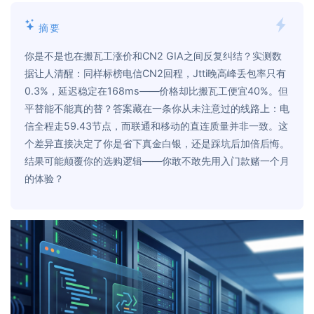
摘要
你是不是也在搬瓦工涨价和CN2 GIA之间反复纠结？实测数
据让人清醒：同样标榜电信CN2回程，Jtti晚高峰丢包率只有
0.3%，延迟稳定在168ms——价格却比搬瓦工便宜40%。但
平替能不能真的替？答案藏在一条你从未注意过的线路上：电
信全程走59.43节点，而联通和移动的直连质量并非一致。这
个差异直接决定了你是省下真金白银，还是踩坑后加倍后悔。
结果可能颠覆你的选购逻辑——你敢不敢先用入门款赌一个月
的体验？