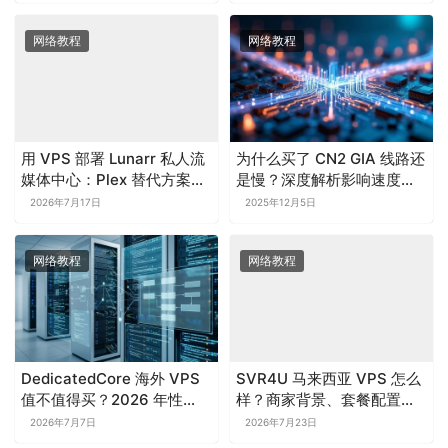
网络教程
网络教程
用 VPS 部署 Lunarr 私人流
为什么买了 CN2 GIA 线路还
媒体中心：Plex 替代方案、
是慢？深度解析影响速度的
配置需求和远程访问安全
核心因素
2026年7月17日
2025年12月5日
网络教程
网络教程
DedicatedCore 海外 VPS
SVR4U 马来西亚 VPS 怎么
值不值得买？2026 年性
样？商家背景、套餐配置与
能、线路和入门体验评测
网络表现分析
2026年7月7日
2026年7月23日