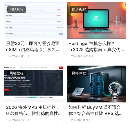
网络教程
网络教程
只需32元，即可将爱沙尼亚
Hostinger主机怎么样？
eSIM（俗称乌龟卡）永久使
（2025 选购指南 + 真实优
用，并支持写入实体SIM卡
缺点盘点）
2025年7月15日
2025年12月14日
长期保留。
网络教程
网络教程
2026 海外 VPS 主机推荐：
如何判断 BuyVM 适不适合
6 款价格低、性能稳的高性
你？结合高性价比 VPS 选型
价比选择
逻辑的完整使用指南
2026年1月26日
2026年1月7日