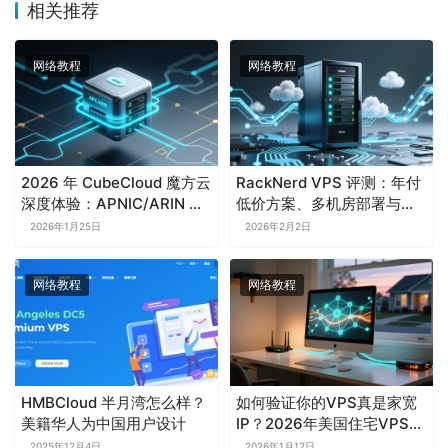
相关推荐
网络教程
网络教程
2026 年 CubeCloud 魔方云
RackNerd VPS 评测：年付
深度体验：APNIC/ARIN 会
低价方案、多机房部署与真
员、原生 IP 与三网优化线路
实性价比全解析
2026年1月25日
2026年2月2日
全解析
网络教程
网络教程
HMBCloud 半月湾怎么样？
如何验证你的VPS真是家宽
美籍华人为中国用户设计
IP？2026年美国住宅VPS选
购与检测教程
2025年12月4日
2026年1月12日